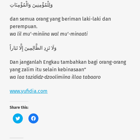
وَلِلْمُؤْمِنِينَ وَالْمُؤْمِنَاتِ
dan semua orang yang beriman laki-laki dan
perempuan.
wa lil mu’-miniina wal mu’-minaati
وَلَا تَزِدِ الظَّالِمِينَ إِلَّا تَبَاراً
Dan janganlah Engkau tambahkan bagi orang-orang
yang zalim itu selain kebinasaan”
wa laa tazididz-dzoolimiina illaa tabaaro
www.yufidia.com
Share this:
C
C
l
l
i
i
c
c
k
k
t
t