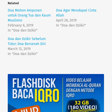
o
o
Related
s
s
h
h
Doa Mohon Ampunan
Doa Agar Mendapat Cinta
a
a
r
r
untuk Orang Tua dan Kaum
Allah
e
e
Muslimin
April 26, 2019
o
o
n
n
February 6, 2019
In "Doa dan Dzikir"
T
F
In "Doa dan Dzikir"
w
a
i
c
t
e
Doa dan Dzikir Sebelum
t
b
e
o
Tidur: Doa Berserah Diri
r
o
March 12, 2019
(
k
O
(
In "Doa dan Dzikir"
p
O
e
p
n
e
s
n
i
s
n
i
n
n
e
n
w
e
w
w
i
w
n
i
d
n
o
d
w
o
)
w
)