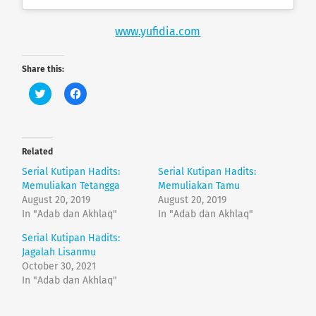
www.yufidia.com
Share this:
C
C
l
l
i
i
c
c
k
k
t
t
o
o
Related
s
s
h
h
Serial Kutipan Hadits:
Serial Kutipan Hadits:
a
a
r
r
Memuliakan Tetangga
Memuliakan Tamu
e
e
August 20, 2019
August 20, 2019
o
o
n
n
In "Adab dan Akhlaq"
In "Adab dan Akhlaq"
T
F
w
a
Serial Kutipan Hadits:
i
c
t
e
Jagalah Lisanmu
t
b
e
o
October 30, 2021
r
o
In "Adab dan Akhlaq"
(
k
O
(
p
O
e
p