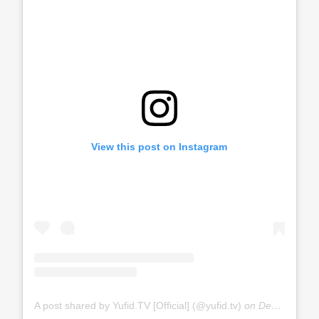
View this post on Instagram
A post shared by Yufid.TV [Official] (@yufid.tv)
on
Dec 18, 2019 at 3:35am PST