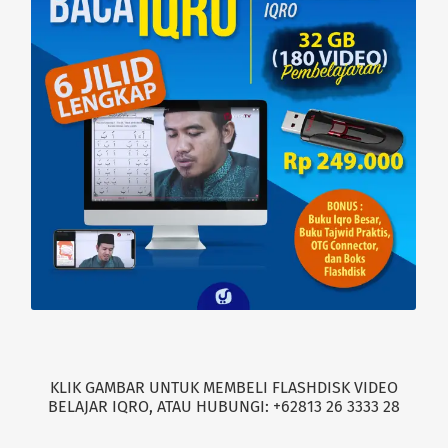
d
n
o
d
w
o
)
w
)
KLIK GAMBAR UNTUK MEMBELI FLASHDISK VIDEO
BELAJAR IQRO, ATAU HUBUNGI: +62813 26 3333 28