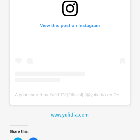
View this post on Instagram
A post shared by Yufid.TV [Official] (@yufid.tv)
on
Dec 7, 2019 at 4:12am PST
www.yufidia.com
Share this: