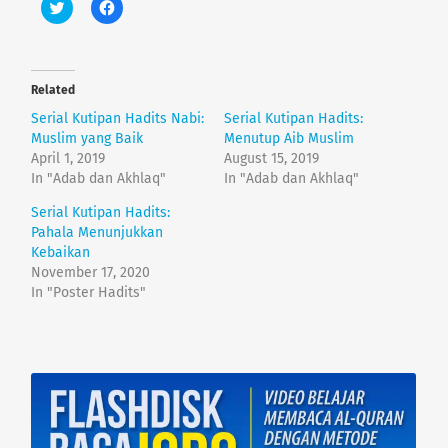
C
C
l
l
i
i
c
c
k
k
t
t
o
o
Related
s
s
h
h
Serial Kutipan Hadits Nabi:
Serial Kutipan Hadits:
a
a
r
r
Muslim yang Baik
Menutup Aib Muslim
e
e
April 1, 2019
August 15, 2019
o
o
n
n
In "Adab dan Akhlaq"
In "Adab dan Akhlaq"
T
F
w
a
Serial Kutipan Hadits:
i
c
t
e
Pahala Menunjukkan
t
b
e
o
Kebaikan
r
o
November 17, 2020
(
k
O
(
In "Poster Hadits"
p
O
e
p
n
e
s
n
i
s
n
i
n
n
e
n
w
e
w
w
i
w
n
i