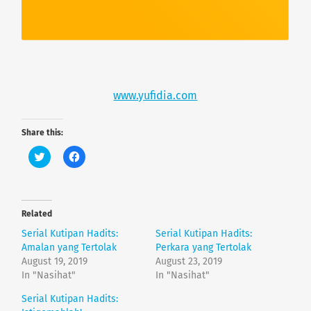
www.yufidia.com
Share this:
C
C
l
l
i
i
c
c
k
k
t
t
o
o
Related
s
s
h
h
Serial Kutipan Hadits:
Serial Kutipan Hadits:
a
a
r
r
Amalan yang Tertolak
Perkara yang Tertolak
e
e
August 19, 2019
August 23, 2019
o
o
n
n
In "Nasihat"
In "Nasihat"
T
F
w
a
Serial Kutipan Hadits:
i
c
t
e