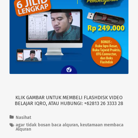
e
o
r
o
(
k
O
(
p
O
e
p
n
e
s
n
i
s
n
i
n
n
e
n
w
e
w
w
i
w
n
i
d
n
o
d
w
o
)
w
)
KLIK GAMBAR UNTUK MEMBELI FLASHDISK VIDEO
BELAJAR IQRO, ATAU HUBUNGI: +62813 26 3333 28
Nasihat
agar tidak bosan baca alquran
,
keutamaan membaca
Alquran