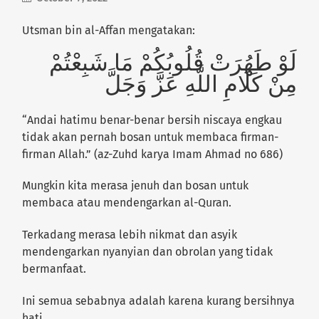
Utsman bin al-Affan mengatakan:
لَوْ طَهُرَتْ قُلُوبُكُمْ مَا شَبِعْتُمْ
مِنْ كَلَامِ اللَّهِ عَزَّ وَجَلَّ
“Andai hatimu benar-benar bersih niscaya engkau
tidak akan pernah bosan untuk membaca firman-
firman Allah.” (az-Zuhd karya Imam Ahmad no 686)
Mungkin kita merasa jenuh dan bosan untuk
membaca atau mendengarkan al-Quran.
Terkadang merasa lebih nikmat dan asyik
mendengarkan nyanyian dan obrolan yang tidak
bermanfaat.
Ini semua sebabnya adalah karena kurang bersihnya
hati.