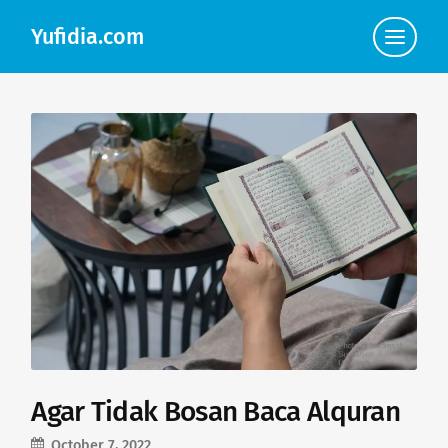
Yufidia.com
Click
to
view
the
navigat
Agar Tidak Bosan Baca Alquran
October 7, 2022