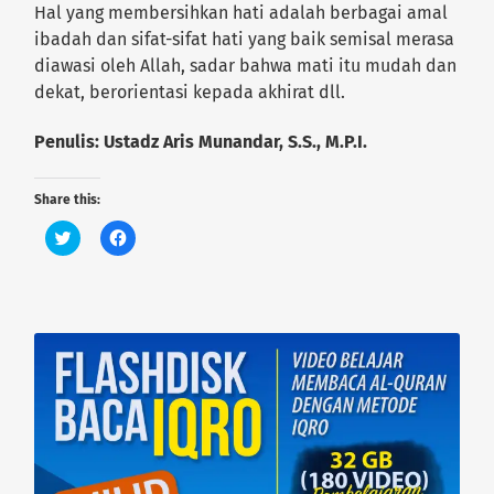
Hal yang membersihkan hati adalah berbagai amal
ibadah dan sifat-sifat hati yang baik semisal merasa
diawasi oleh Allah, sadar bahwa mati itu mudah dan
dekat, berorientasi kepada akhirat dll.
Penulis: Ustadz Aris Munandar, S.S., M.P.I.
Share this:
C
C
l
l
i
i
c
c
k
k
t
t
o
o
s
s
h
h
a
a
r
r
e
e
o
o
n
n
T
F
w
a
i
c
t
e
t
b