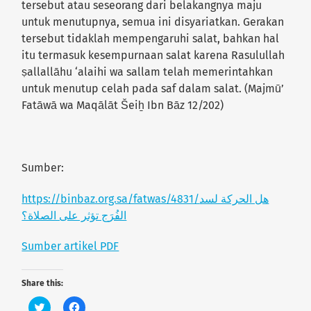
tersebut atau seseorang dari belakangnya maju
untuk menutupnya, semua ini disyariatkan. Gerakan
tersebut tidaklah mempengaruhi salat, bahkan hal
itu termasuk kesempurnaan salat karena Rasulullah
ṣallallāhu ‘alaihi wa sallam telah memerintahkan
untuk menutup celah pada saf dalam salat. (Majmū’
Fatāwā wa Maqālāt Šeiẖ Ibn Bāz 12/202)
Sumber:
https://binbaz.org.sa/fatwas/4831/هل الحركة لسد
الفُرَج تؤثر على الصلاة؟
Sumber artikel PDF
Share this:
C
C