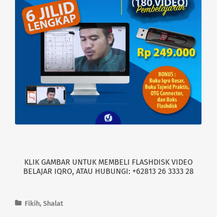
o
d
w
o
)
w
)
KLIK GAMBAR UNTUK MEMBELI FLASHDISK VIDEO
BELAJAR IQRO, ATAU HUBUNGI: +62813 26 3333 28
Fikih
,
Shalat