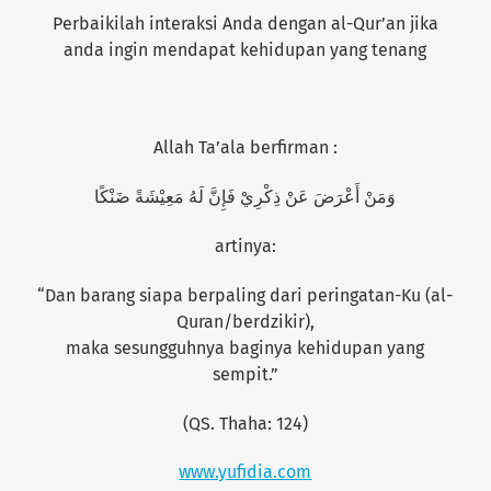
Perbaikilah interaksi Anda dengan al-Qur’an jika
anda ingin mendapat kehidupan yang tenang
Allah Ta’ala berfirman :
وَمَنْ أَعْرَضَ عَنْ ذِكْرِيْ فَإِنَّ لَهُ مَعِيْشَةً ضَنْكًا
artinya:
“Dan barang siapa berpaling dari peringatan-Ku (al-
Quran/berdzikir),
maka sesungguhnya baginya kehidupan yang
sempit.”
(QS. Thaha: 124)
www.yufidia.com