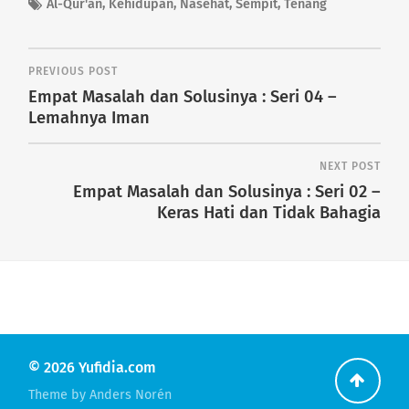
Al-Qur'an
,
Kehidupan
,
Nasehat
,
Sempit
,
Tenang
PREVIOUS POST
Empat Masalah dan Solusinya : Seri 04 –
Lemahnya Iman
NEXT POST
Empat Masalah dan Solusinya : Seri 02 –
Keras Hati dan Tidak Bahagia
© 2026
Yufidia.com
Go
Theme by
Anders Norén
back