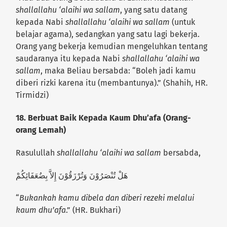
shallallahu ‘alaihi wa sallam
, yang satu datang
kepada Nabi
shallallahu ‘alaihi wa sallam
(untuk
belajar agama), sedangkan yang satu lagi bekerja.
Orang yang bekerja kemudian mengeluhkan tentang
saudaranya itu kepada Nabi
shallallahu ‘alaihi wa
sallam
, maka Beliau bersabda: “Boleh jadi kamu
diberi rizki karena itu (membantunya).” (Shahih, HR.
Tirmidzi)
18.
Berbuat Baik Kepada Kaum Dhu’afa (Orang-
orang Lemah)
Rasulullah
shallallahu ‘alaihi wa sallam
bersabda,
هَلْ تُنْصَرُوْنَ وَتُرْزَقُوْنَ إِلاَّ بِضُعَفَائِكُمْ
“
Bukankah kamu dibela dan diberi rezeki melalui
kaum dhu’afa
.” (HR. Bukhari)