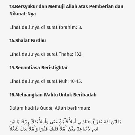
13.
Bersyukur dan Memuji Allah atas Pemberian dan
Nikmat-Nya
Lihat dalilnya di surat Ibrahim:
8.
14.
Shalat Fardhu
Lihat dalilnya di surat
Thaha: 132.
15.
Senantiasa Beristighfar
Lihat dalilnya di surat
Nuh: 10-15.
16.
Meluangkan Waktu Untuk Beribadah
Dalam hadits Qudsi, Allah berfirman:
يَا ابْنَ آدَمَ تَفَرَّغْ لِعِبَادَتِي أَمْلَأُ قَلْبَكَ غِنًى وَأَمْلَأُ يَدَكَ رِزْقًا يَا ابْنَ
آدَمَ لاَ تُبَاعِدْ مِنِّيْ أَمْلَأُ قَلْبَكَ فَقْرًا وَأَمْلَأُ يَدَكَ شُغْلاً