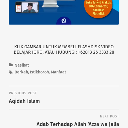
e
n
w
e
w
w
i
w
n
i
d
n
o
d
w
o
)
w
)
KLIK GAMBAR UNTUK MEMBELI FLASHDISK VIDEO
BELAJAR IQRO, ATAU HUBUNGI: +62813 26 3333 28
Nasihat
Berkah
,
Istikhoroh
,
Manfaat
PREVIOUS POST
Aqidah Islam
NEXT POST
Adab Terhadap Allah ‘Azza wa Jalla