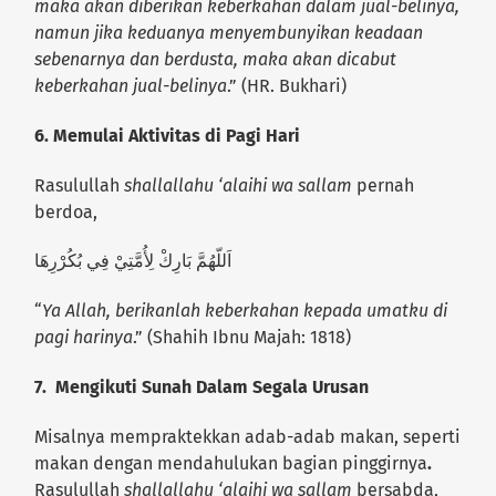
maka akan diberikan keberkahan dalam jual-belinya,
namun jika keduanya menyembunyikan keadaan
sebenarnya dan berdusta, maka akan dicabut
keberkahan jual-belinya
.” (HR. Bukhari)
6.
Memulai Aktivitas di Pagi Hari
Rasulullah
shallallahu ‘alaihi wa sallam
pernah
berdoa,
اَللّهُمَّ بَارِكْ لِأُمَّتِيْ فِي بُكُرْرِهَا
“
Ya Allah, berikanlah keberkahan kepada umatku di
pagi harinya
.” (Shahih Ibnu Majah: 1818)
7.
Mengikuti Sunah Dalam Segala Urusan
Misalnya mempraktekkan adab-adab makan, seperti
makan dengan mendahulukan bagian pinggirnya
.
Rasulullah
shallallahu ‘alaihi wa sallam
bersabda,