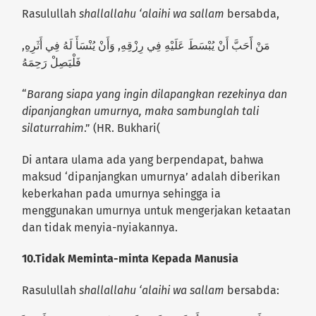
Rasulullah
shallallahu ‘alaihi wa sallam
bersabda,
مَنْ أََحَبَّ أَنْ يُبْسَطَ عَلَيْهِ فِي رِزْقِهِ, وَأَنْ يُنْسَأَ لَهُ فِي أَثَرِهِ,
فَلْيَصِلْ رَحِمَهُ
“
Barang siapa yang ingin dilapangkan rezekinya dan
dipanjangkan umurnya, maka sambunglah tali
silaturrahim
.” (HR. Bukhari(
Di antara ulama ada yang berpendapat, bahwa
maksud ‘dipanjangkan umurnya’ adalah diberikan
keberkahan pada umurnya sehingga ia
menggunakan umurnya untuk mengerjakan ketaatan
dan tidak menyia-nyiakannya.
10.
Tidak Meminta-minta Kepada Manusia
Rasulullah
shallallahu ‘alaihi wa sallam
bersabda: