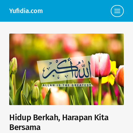
Yufidia.com
Click
to
view
the
navigat
Hidup Berkah, Harapan Kita
Bersama