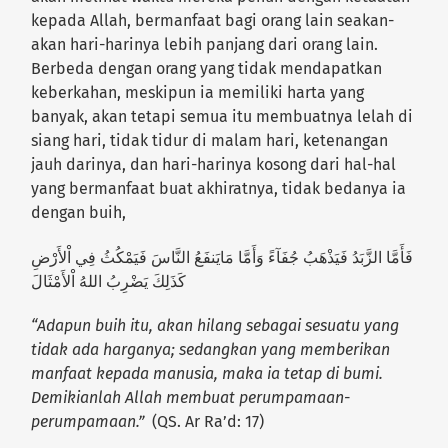
kepada Allah, bermanfaat bagi orang lain seakan-
akan hari-harinya lebih panjang dari orang lain.
Berbeda dengan orang yang tidak mendapatkan
keberkahan, meskipun ia memiliki harta yang
banyak, akan tetapi semua itu membuatnya lelah di
siang hari, tidak tidur di malam hari, ketenangan
jauh darinya, dan hari-harinya kosong dari hal-hal
yang bermanfaat buat akhiratnya, tidak bedanya ia
dengan buih,
فَأَمَّا الزَّبَدُ فَيَذْهَبُ جُفَآءً وَأَمَّا مَايَنفَعُ النَّاسَ فَيَمْكُثُ فِي اْلأَرْضِ
كَذَلِكَ يَضْرِبُ اللهُ اْلأَمْثَالَ
“Adapun buih itu, akan hilang sebagai sesuatu yang
tidak ada harganya; sedangkan yang memberikan
manfaat kepada manusia, maka ia tetap di bumi.
Demikianlah Allah membuat perumpamaan-
perumpamaan.”
(QS. Ar Ra’d: 17)