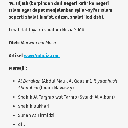
19.
Hijrah (berpindah dari negeri kafir ke negeri
Islam agar dapat menjalankan syi’ar-syi’ar Islam
seperti shalat Jum’at, adzan, shalat ‘Ied dsb).
Lihat dalilnya di surat An Nisaa’: 100.
Oleh:
Marwan bin Musa
Artikel
www.Yufidia.com
Maraaji’:
Al Barakah
(Abdul Malik Al Qaasim),
Riyaadhush
Shaalihiin
(Imam Nawawiy)
Shahih At Targhib wat Tarhib (Syaikh Al Albani)
Shahih Bukhari
Sunan At Tirmidzi.
dll.