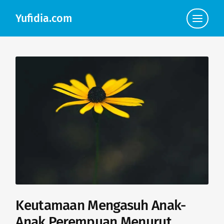
Yufidia.com
Click
to
view
the
navigat
Keutamaan Mengasuh Anak-
Anak Perempuan Menurut