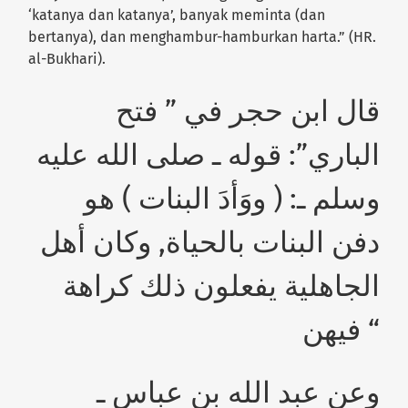
‘katanya dan katanya’, banyak meminta (dan
bertanya), dan menghambur-hamburkan harta.”
(HR.
al-Bukhari).
قال ابن حجر في ” فتح
الباري”: قوله ـ صلى الله عليه
وسلم ـ: ( ووَأدَ البنات ) هو
دفن البنات بالحياة, وكان أهل
الجاهلية يفعلون ذلك كراهة
فيهن “
وعن عبد الله بن عباس ـ