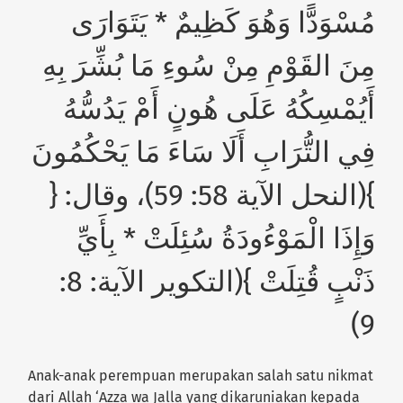
مُسْوَدًّا وَهُوَ كَظِيمٌ * يَتَوَارَى
مِنَ القَوْمِ مِنْ سُوءِ مَا بُشِّرَ بِهِ
أَيُمْسِكُهُ عَلَى هُونٍ أَمْ يَدُسُّهُ
فِي التُّرَابِ أَلَا سَاءَ مَا يَحْكُمُونَ
}(النحل الآية 58: 59)، وقال: {
وَإِذَا الْمَوْءُودَةُ سُئِلَتْ * بِأَيِّ
ذَنْبٍ قُتِلَتْ }(التكوير الآية: 8:
9)
Anak-anak perempuan merupakan salah satu nikmat
dari Allah ‘Azza wa Jalla yang dikaruniakan kepada