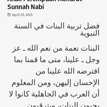
Sunnah Nabi
April 25, 2025
فضل تربية البنات في السنة
النبوية
البنات نعمة من نعم الله ـ عز
وجل ـ علينا، متى ما قمنا بما
افترضه الله علينا من
الإحسان إليهن، ومن المعلوم
أن العرب في الجاهلية كانوا لا
يحبون البنات، ويترقبون