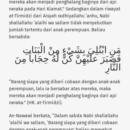
mereka akan menjadi penghalang baginya dari api
neraka pada Hari Kiamat.”
Sedangkan dalam riwayat
at-Tirmidzi dari Aisyah radhiyallahu ‘anhu, Nabi
shallallahu ‘alaihi wa sallam tidak menyebutkan
jumlah tertentu dari anak perempuan. Beliau
bersabda:
مَنِ ابْتُلِيَ بِشَىْءٍ مِنْ الْبَنَاتِ
فَصَبَرَ علَيْهِنَّ كُنَّ لَهُ حِجَاباً مِنَ
النَّارِ
“Barang siapa yang diberi cobaan dengan anak-anak
perempuan, lalu ia bersabar atas mereka, maka
mereka akan menjadi penghalang baginya dari api
neraka.”
(HR. at-Tirmidzi).
An-Nawawi berkata, “Dalam sabda Nabi shallallahu
‘alaihi wa sallam,
‘Barang siapa yang diberi cobaan
dengan anak-anak perempuan’
beliau menyebut