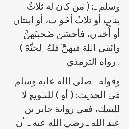
وسلم ـ: ( مَن كان له ثلاثُ
بناتٍ أو ثلاثُ أخَوات، أو ابنتان
أو أُختان، فأحسَن صُحبتَهنَّ
واتَّقى اللهَ فيهنَّ َفلهُ الجنَّةَ )
رواه الترمذي .
وقوله ـ صلى الله عليه وسلم ـ
في الحديث: ( أو ) للتنويع لا
للشك، ففي رواية جابر بن
عبد الله ـ رضي الله عنه ـ أن