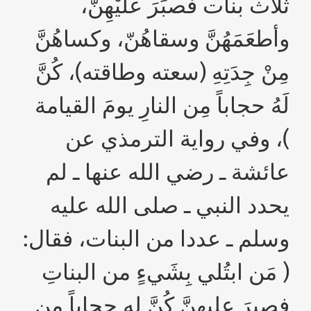
ثلاث بنات فصبَرَ علَيْهِنَّ،
وأطعَمَهُنَّ وسقاهُنّ، وكساهُنَّ
مِنْ جِدَتِهِ (سعته وطاقته)، كُنَّ
لَهُ حجاباً مِن النارِ يومَ القيامة
)، وفي رواية الترمذي عن
عائشة ـ رضي الله عنها ـ لم
يحدد النبي ـ صلى الله عليه
وسلم ـ عددا من البنات، فقال:
( مَن ابتُلي بِشَيءٍ من البناتِ
فصبرَ عليهِنَّ كُنَّ له حجاباً من