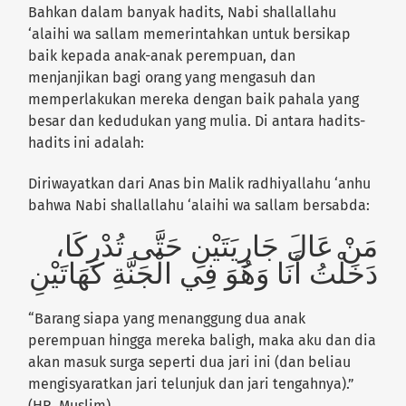
Bahkan dalam banyak hadits, Nabi shallallahu
‘alaihi wa sallam memerintahkan untuk bersikap
baik kepada anak-anak perempuan, dan
menjanjikan bagi orang yang mengasuh dan
memperlakukan mereka dengan baik pahala yang
besar dan kedudukan yang mulia. Di antara hadits-
hadits ini adalah:
Diriwayatkan dari Anas bin Malik radhiyallahu ‘anhu
bahwa Nabi shallallahu ‘alaihi wa sallam bersabda:
مَنْ عَالَ جَارِيَتَيْنِ حَتَّى تُدْرِكَا،
دَخَلْتُ أَنَا وَهُوَ فِي الْجَنَّةِ كَهَاتَيْنِ
“Barang siapa yang menanggung dua anak
perempuan hingga mereka baligh, maka aku dan dia
akan masuk surga seperti dua jari ini (dan beliau
mengisyaratkan jari telunjuk dan jari tengahnya).”
(HR. Muslim).