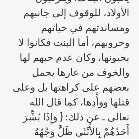
الأولاد، للوقوف إلى جانبهم
ومساندتهم في حياتهم
وحروبهم، أما البنت فكانوا لا
يحبونها، وكان عدم حبهم لها
والخوف من عارها يحمل
بعضهم على كراهتها بل وعلى
قتلها ووأْدِها، كما قال الله
تعالى ـ عن ذلك: { وَإِذَا بُشِّرَ
أَحَدُهُمْ بِالأُنْثَى ظَلَّ وَجْهُهُ