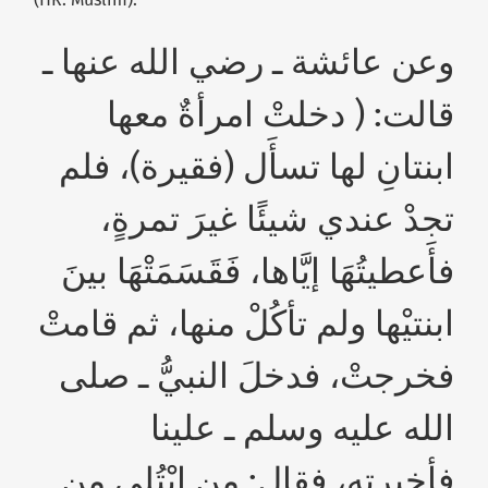
وعن عائشة ـ رضي الله عنها ـ
قالت: ( دخلتْ امرأةٌ معها
ابنتانِ لها تسأَل (فقيرة)، فلم
تجدْ عندي شيئًا غيرَ تمرةٍ،
فأَعطيتُهَا إيَّاها، فَقَسَمَتْهَا بينَ
ابنتيْها ولم تأكُلْ منها، ثم قامتْ
فخرجتْ، فدخلَ النبيُّ ـ صلى
الله عليه وسلم ـ علينا
فأخبرته، فقال: من ابْتُلِي من