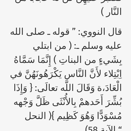
النَّار )
قال النووي: ” قوله ـ صلى الله
عليه وسلم ـ: ( من ابتلي
بِشَيءٍ من البناتِ ) إِنَّمَا سَمَّاهُ
اِبْتِلاء لأَنَّ النَّاس يَكْرَهُونَهُنَّ في
الْعَادَ،ة وَقَالَ اللَّه تعالَى: { وَإِذَا
بُشِّرَ أَحَدهمْ بِالأُنْثَى ظَلَّ وَجْهه
مُسْوَدًّا وَهُوَ كَظِيم }( النحل
الآية 58) “