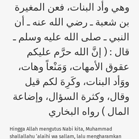
وهي وأد البنات، فعن المغيرة
بن شعبة ـ رضي الله عنه ـ أن
النبي ـ صلى الله عليه وسلم ـ
قال : ( إنَّ الله حرَّم عليكم
عقوق الأمهات، وَمَنْعاً وهات،
ووَأد البنات، وكَرِهَ لكم قيل
وقال، وكثرة السؤال، وإضاعة
المال ) رواه البخاري
Hingga Allah mengutus Nabi kita, Muhammad
shallallahu ‘alaihi wa sallam, lalu mengharamkan