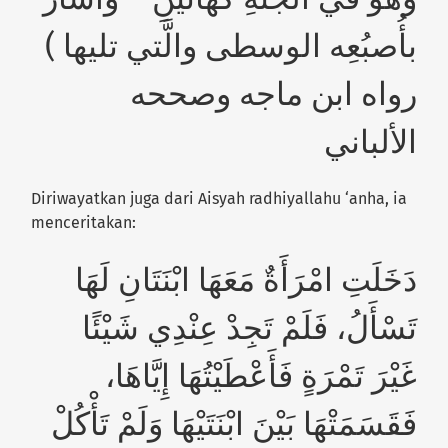
بأُصبُعِه الوسطى والَّتي تليها )
رواه ابن ماجه وصححه
الألباني
Diriwayatkan juga dari Aisyah radhiyallahu ‘anha, ia
menceritakan:
دَخَلَتِ امْرَأَةٌ مَعَهَا ابْنَتَانِ لَهَا
تَسْأَلُ، فَلَمْ تَجِدْ عِنْدِي شَيْئًا
غَيْرَ تَمْرَةٍ فَأَعْطَيْتُهَا إِيَّاهَا،
فَقَسَمَتْهَا بَيْنَ ابْنَتَيْهَا وَلَمْ تَأْكُلْ