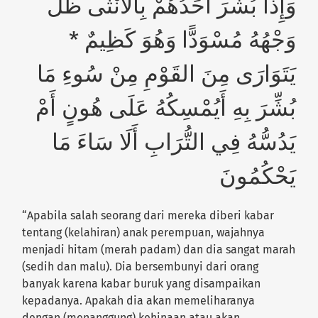
وَإِذَا بُشِّرَ أَحَدُهُمْ بِالأُنْثَى ظَلَّ
وَجْهُهُ مُسْوَدًّا وَهُوَ كَظِيمٌ *
يَتَوَارَى مِنَ القَوْمِ مِنْ سُوءِ مَا
بُشِّرَ بِهِ أَيُمْسِكُهُ عَلَى هُونٍ أَمْ
يَدُسُّهُ فِي التُّرَابِ أَلَا سَاءَ مَا
يَحْكُمُونَ
“Apabila salah seorang dari mereka diberi kabar
tentang (kelahiran) anak perempuan, wajahnya
menjadi hitam (merah padam) dan dia sangat marah
(sedih dan malu). Dia bersembunyi dari orang
banyak karena kabar buruk yang disampaikan
kepadanya. Apakah dia akan memeliharanya
dengan (menanggung) kehinaan atau akan