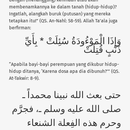
membenamkannya ke dalam tanah (hidup-hidup)?
Ingatlah, alangkah buruk (putusan) yang mereka
tetapkan itu!”
(QS. An-Nahl: 58-59). Allah Ta’ala juga
berfirman:
وَإِذَا الْمَوْءُودَةُ سُئِلَتْ * بِأَيِّ
ذَنْبٍ قُتِلَتْ
“Apabila bayi-bayi perempuan yang dikubur hidup-
hidup ditanya, ‘Karena dosa apa dia dibunuh?’”
(QS.
At-Takwir: 8-9).
حتى بعث الله نبينا محمداً ـ
صلى الله عليه وسلم ـ، فجرَّم
وحرم هذه الفِعلة الشنعاء