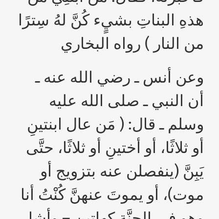
هذهِ البناتِ بشيٍء كُنَّ لهُ سِترًا
من النار ) رواه البخاري
وعن أنس ـ رضي الله عنه ـ
أن النبي ـ صلى الله عليه
وسلم ـ قال: ( مَن عال ابنتينِ
أو ثلاثًا، أو أختينِ أو ثلاثًا، حتَّى
يَبِنَّ (ينفصلن عنه بتزويج أو
موت)، أو يموتَ عنهنَّ كُنْتُ أنا
وهو في الجنَّةِ كهاتينِ – وأشار