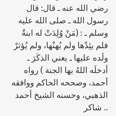
رضي الله عنه ـ قال: قال
رسول الله ـ صلى الله عليه
وسلم ـ : (مَنْ وُلِدَتْ له ابنةٌ
فلم يئِدْها ولم يُهنْها، ولم يُؤثرْ
ولَده عليها ـ يعني الذكَرَ ـ
أدخلَه اللهُ بها الجنة ) رواه
أحمد، وصححه الحاكم ووافقه
الذهبي، وحسنه الشيخ أحمد
شاكر ..