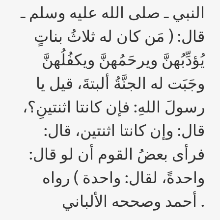
النبي ـ صلى الله عليه وسلم ـ
قال: ( مَن كان له ثلاثُ بناتٍ
يُؤدِّبُهنَّ ويرحَمُهنَّ ويكفُلُهنَّ
وجَبَت له الجنَّةُ ألبتةَ، قيل يا
رسولَ اللهِ: فإن كانتا اثنتينِ؟،
قال: وإن كانتا اثنتين، قال:
فرأى بعضُ القوم أن لو قال:
واحدةً، لقال: واحدة ) رواه
أحمد وصححه الألباني .