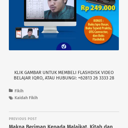
p
O
e
p
n
e
s
n
i
s
n
i
n
n
e
n
w
e
w
w
i
w
n
i
d
n
o
d
w
o
)
w
)
KLIK GAMBAR UNTUK MEMBELI FLASHDISK VIDEO
BELAJAR IQRO, ATAU HUBUNGI: +62813 26 3333 28
Fikih
Kaidah Fikih
PREVIOUS POST
Makna Beriman Kepada Malaikat, Kitab dan