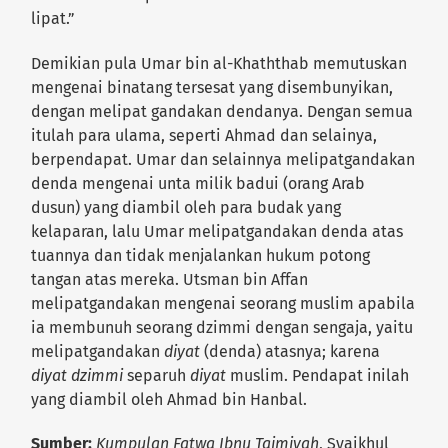
lipat.”
Demikian pula Umar bin al-Khaththab memutuskan
mengenai binatang tersesat yang disembunyikan,
dengan melipat gandakan dendanya. Dengan semua
itulah para ulama, seperti Ahmad dan selainya,
berpendapat. Umar dan selainnya melipatgandakan
denda mengenai unta milik badui (orang Arab
dusun) yang diambil oleh para budak yang
kelaparan, lalu Umar melipatgandakan denda atas
tuannya dan tidak menjalankan hukum potong
tangan atas mereka. Utsman bin Affan
melipatgandakan mengenai seorang muslim apabila
ia membunuh seorang dzimmi dengan sengaja, yaitu
melipatgandakan
diyat
(denda) atasnya; karena
diyat
dzimmi
separuh
diyat
muslim. Pendapat inilah
yang diambil oleh Ahmad bin Hanbal.
Sumber:
Kumpulan Fatwa Ibnu Taimiyah
, Syaikhul