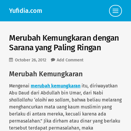
Yufidia.com
Click
to
view
the
navigat
Merubah Kemungkaran dengan
Sarana yang Paling Ringan
October 26, 2012
Add Comment
Merubah Kemungkaran
Mengenai
merubah kemungkaran
itu, diriwayatkan
Abu Daud dari Abdullah bin Umar, dari Nabi
shallallahu ‘alaihi wa sallam
, bahwa beliau melarang
menghancurkan mata uang kaum muslimin yang
berlaku di antara mereka, kecuali karena ada
permasalahan.” Jika dirham atau dinar yang berlaku
tersebut terdapat permasalahan, maka