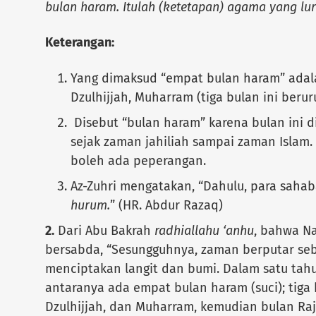
bulan haram. Itulah (ketetapan) agama yang lur
Keterangan:
Yang dimaksud “empat bulan haram” adal
Dzulhijjah, Muharram (tiga bulan ini berur
Disebut “bulan haram” karena bulan ini d
sejak zaman jahiliah sampai zaman Islam.
boleh ada peperangan.
Az-Zuhri mengatakan, “Dahulu, para sah
hurum.
” (HR. Abdur Razaq)
2.
Dari Abu Bakrah
radhiallahu ‘anhu
, bahwa N
bersabda, “Sesungguhnya, zaman berputar seb
menciptakan langit dan bumi. Dalam satu tahu
antaranya ada empat bulan haram (suci); tiga 
Dzulhijjah, dan Muharram, kemudian bulan Ra