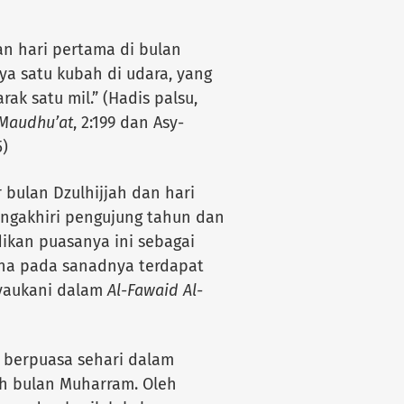
n hari pertama di bulan
a satu kubah di udara, yang
ak satu mil.” (Hadis palsu,
-Maudhu’at
, 2:199 dan Asy-
5)
 bulan Dzulhijjah dan hari
engakhiri pengujung tahun dan
ikan puasanya ini sebagai
rena pada sanadnya terdapat
Syaukani dalam
Al-Fawaid Al-
l berpuasa sehari dalam
luh bulan Muharram. Oleh