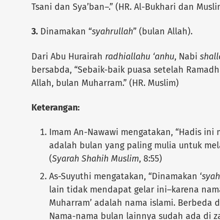
Tsani dan Sya’ban–.” (HR. Al-Bukhari dan Musli
3.
Dinamakan “
syahrullah
” (bulan Allah).
Dari Abu Hurairah
radhiallahu ‘anhu
, Nabi
shall
bersabda, “Sebaik-baik puasa setelah Ramadh
Allah, bulan Muharram.” (HR. Muslim)
Keterangan:
Imam An-Nawawi mengatakan, “Hadis ini
adalah bulan yang paling mulia untuk me
(
Syarah Shahih Muslim
, 8:55)
As-Suyuthi mengatakan, “Dinamakan ‘
syah
lain tidak mendapat gelar ini–karena nama 
Muharram’ adalah nama islami. Berbeda d
Nama-nama bulan lainnya sudah ada di z