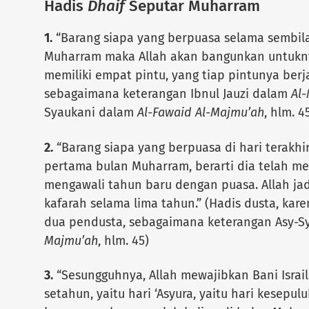
Hadis
Dhaif
Seputar Muharram
1.
“Barang siapa yang berpuasa selama sembila
Muharram maka Allah akan bangunkan untukny
memiliki empat pintu, yang tiap pintunya berjar
sebagaimana keterangan Ibnul Jauzi dalam
Al
Syaukani dalam
Al-Fawaid Al-Majmu’ah
, hlm. 4
2.
“Barang siapa yang berpuasa di hari terakhir
pertama bulan Muharram, berarti dia telah m
mengawali tahun baru dengan puasa. Allah jad
kafarah selama lima tahun.” (Hadis dusta, ka
dua pendusta, sebagaimana keterangan Asy-
Majmu’ah
, hlm. 45)
3.
“Sesungguhnya, Allah mewajibkan Bani Israi
setahun, yaitu hari ‘Asyura, yaitu hari kesepu