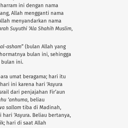
uharram ini dengan nama
atang, Allah mengganti nama
a Allah menyandarkan nama
rah Suyuthi ‘Ala Shahih Muslim
,
 al-asham
” (bulan Allah yang
hormatnya bulan ini, sehingga
 bulan ini.
ara umat beragama; hari itu
ari ini karena hari ‘Asyura
ail dari penjajahan Fir’aun
ahu ‘anhuma
, beliau
 wa sallam
tiba di Madinah,
hari ‘Asyura. Beliau bertanya,
k; hari di saat Allah