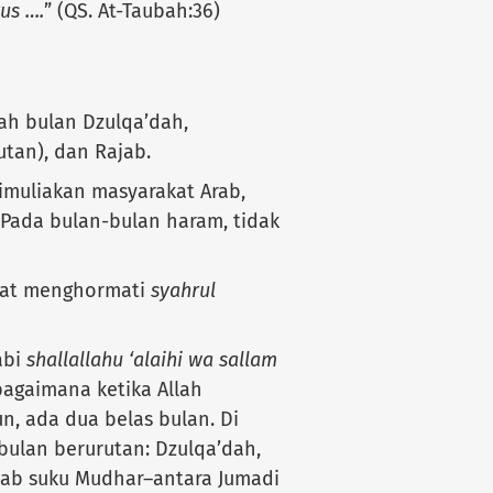
us ….
” (QS. At-Taubah:36)
ah bulan Dzulqa’dah,
utan), dan Rajab.
imuliakan masyarakat Arab,
 Pada bulan-bulan haram, tidak
abat menghormati
syahrul
abi
shallallahu ‘alaihi wa sallam
agaimana ketika Allah
n, ada dua belas bulan. Di
bulan berurutan: Dzulqa’dah,
jab suku Mudhar–antara Jumadi