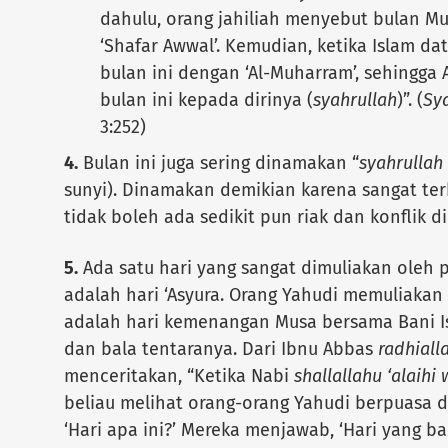
dahulu, orang jahiliah menyebut bulan M
‘Shafar Awwal’. Kemudian, ketika Islam d
bulan ini dengan ‘Al-Muharram’, sehingg
bulan ini kepada dirinya (
syahrullah
)”. (
Sya
3:252)
4.
Bulan ini juga sering dinamakan “
syahrullah
sunyi). Dinamakan demikian karena sangat ter
tidak boleh ada sedikit pun riak dan konflik di
5.
Ada satu hari yang sangat dimuliakan oleh p
adalah hari ‘Asyura. Orang Yahudi memuliakan h
adalah hari kemenangan Musa bersama Bani Isr
dan bala tentaranya. Dari Ibnu Abbas
radhiall
menceritakan, “Ketika Nabi
shallallahu ‘alaihi
beliau melihat orang-orang Yahudi berpuasa di 
‘Hari apa ini?’ Mereka menjawab, ‘Hari yang bai