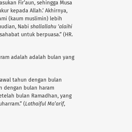
ukan Fir’aun, sehingga Musa
kur kepada Allah.’ Akhirnya,
ami (kaum muslimin) lebih
mudian, Nabi
shallallahu ‘alaihi
ahabat untuk berpuasa.” (HR.
ram adalah adalah bulan yang
 awal tahun dengan bulan
un dengan bulan haram
 setelah bulan Ramadhan, yang
uharram.” (
Lathaiful Ma’arif
,