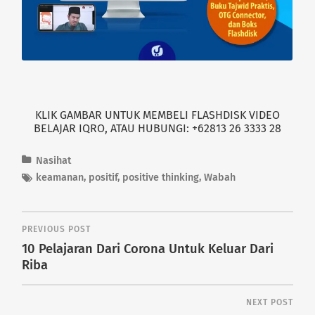
e
n
w
e
w
w
i
w
n
i
d
n
o
d
w
o
)
w
)
KLIK GAMBAR UNTUK MEMBELI FLASHDISK VIDEO
BELAJAR IQRO, ATAU HUBUNGI: +62813 26 3333 28
Nasihat
keamanan
,
positif
,
positive thinking
,
Wabah
PREVIOUS POST
10 Pelajaran Dari Corona Untuk Keluar Dari
Riba
NEXT POST