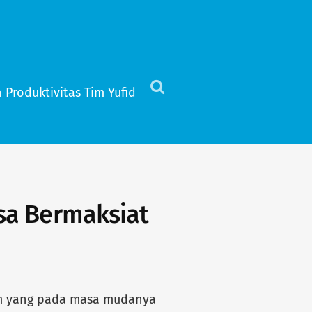
 Produktivitas Tim Yufid
Click
to
view
the
search
field
sa Bermaksiat
lim yang pada masa mudanya