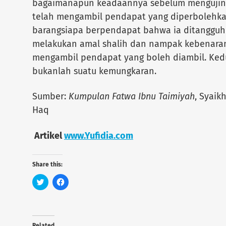
bagaimanapun keadaannya sebelum mengujinya
telah mengambil pendapat yang diperbolehka
barangsiapa berpendapat bahwa ia ditangguh
melakukan amal shalih dan nampak kebenaran
mengambil pendapat yang boleh diambil. Ked
bukanlah suatu kemungkaran.
Sumber:
Kumpulan Fatwa Ibnu Taimiyah
, Syaik
Haq
Artikel
www.Yufidia.com
Share this:
C
C
l
l
i
i
c
c
k
k
t
t
o
o
Related