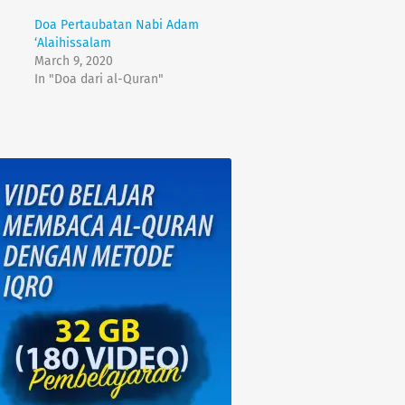
Doa Pertaubatan Nabi Adam
‘Alaihissalam
March 9, 2020
In "Doa dari al-Quran"