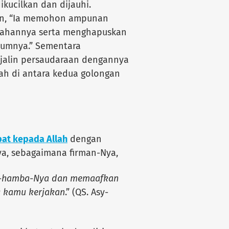
kucilkan dan dijauhi.
an, “Ia memohon ampunan
alahannya serta menghapuskan
lumnya.” Sementara
njalin persaudaraan dengannya
ah di antara kedua golongan
at kepada Allah
dengan
a, sebagaimana firman-Nya,
ba-hamba-Nya dan memaafkan
g kamu kerjakan
.” (QS. Asy-