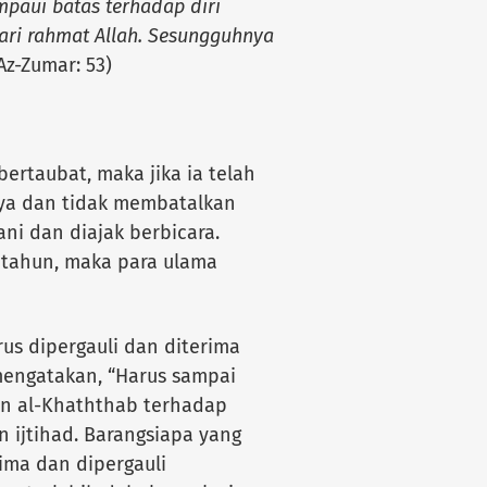
paui batas terhadap diri
ari rahmat Allah. Sesungguhnya
 Az-Zumar: 53)
bertaubat, maka jika ia telah
ya dan tidak membatalkan
ni dan diajak berbicara.
etahun, maka para ulama
us dipergauli dan diterima
mengatakan, “Harus sampai
in al-Khaththab terhadap
n ijtihad. Barangsiapa yang
ima dan dipergauli