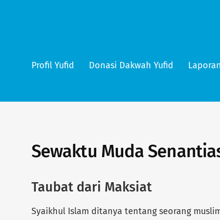
Profil Yufid
Donasi Dakwah Yufid
Laporan
Sewaktu Muda Senantia
Taubat dari Maksiat
Syaikhul Islam ditanya tentang seorang mus